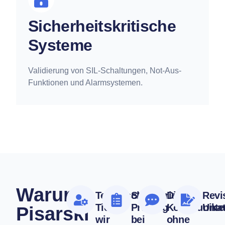
Sicherheitskritische
Systeme
Validierung von SIL-Schaltungen, Not-Aus-
Funktionen und Alarmsystemen.
Warum
Technische
Strukturierte
Direkte
Revi
Tiefe –
Prüfung
Kommunikat
Unte
Pisarski
wir
bei
ohne