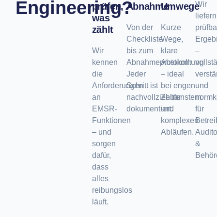
Engineering?
Wir
prüfen,
Abnahme
Umwege
liefern
was
Von der
Kurze
prüfba
zählt
Checkliste
Wege,
Ergeb
Wir
bis zum
klare
–
kennen
Abnahmeprotokoll:
Abstimmung
vollst
die
Jeder
– ideal
verstä
Anforderungen
Schritt ist
bei engen
und
an
nachvollziehbar
Zeitfenstern
normk
EMSR-
dokumentiert.
und
für
Funktionen
komplexen
Betrei
– und
Abläufen.
Audit
sorgen
&
dafür,
Behör
dass
alles
reibungslos
läuft.