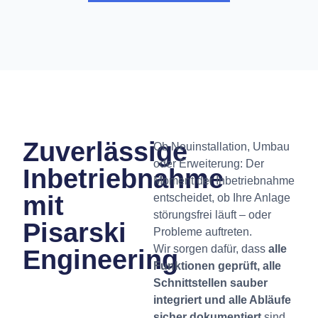
Zuverlässige
Ob Neuinstallation, Umbau
oder Erweiterung: Der
Inbetriebnahme
Moment der Inbetriebnahme
mit
entscheidet, ob Ihre Anlage
störungsfrei läuft – oder
Pisarski
Probleme auftreten.
Wir sorgen dafür, dass
alle
Engineering
Funktionen geprüft, alle
Schnittstellen sauber
integriert und alle Abläufe
sicher dokumentiert
sind.